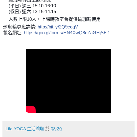
🎉
(平日) 週三 15:10-16:10
👉
(假日) 週六 13:15-14:15
👉
人數上限10人，上課時教室會提供瑜珈輪使用
🎉
瑜珈輪專班詳情:
http://bit.ly/2Q9ccgV
報名網址:
https://goo.gl/forms/HN4XwQ8cZaGHjSFf1
Life YOGA 生活瑜珈
於
08:20