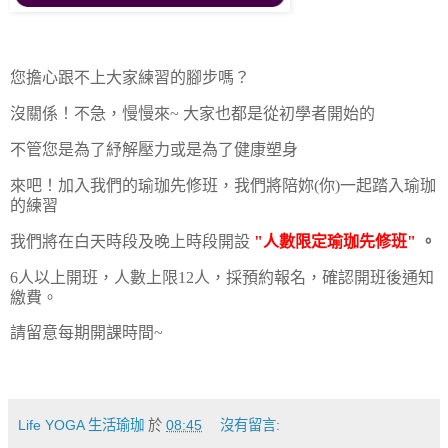
您擔心跟不上大家練習的腳步嗎？
沒關係！不急，慢慢來~ 大家也都是從初學者開始的
不管您是為了紓解壓力或是為了健康塑身
來吧！加入我們的瑜珈先修班，我們將陪妳(你)一起踏入瑜珈
的練習
我們將在白天時段及晚上時段開設
"
人數限定瑜珈先修班"
。
6人以上開班，人數上限12人，採預約報名，確認開班後通知
繳費。
請留意每期開課時間~
Life YOGA 生活瑜珈
於
08:45
沒有留言: