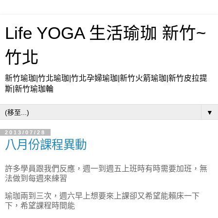
Life YOGA 生活瑜珈 新竹~
竹北
新竹瑜珈|竹北瑜珈|竹北孕婦瑜珈|新竹火箭瑜珈|新竹皮拉提
斯|新竹瑜珈輪
▼
2013/07/28
八月份課程異動
許多學員跟我們反應，週一到週五上班時有時需要加班，無
法做到每週來練習
瑜珈兩到三次，週六早上想要來上課卻又希望能賴床一下
下，希望課程時間能