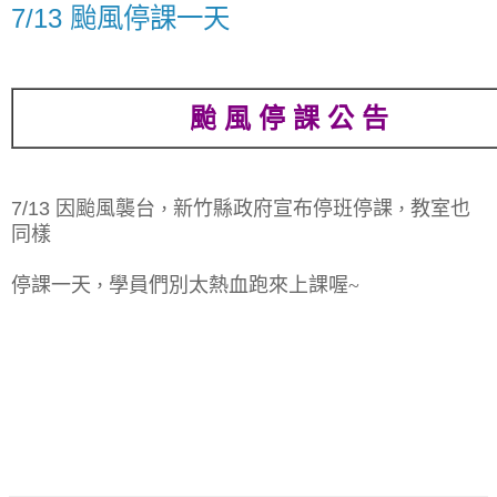
7/13 颱風停課一天
颱 風 停 課 公 告
7/13 因颱風襲台
新竹縣政府宣布停班停
課
教室也
，
，
同樣
停課一天
學員們別太熱血跑來上課喔~
，