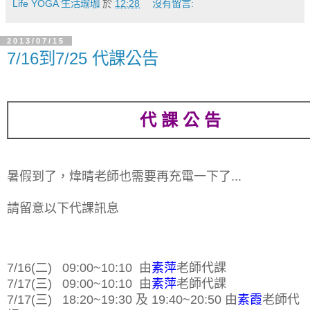
Life YOGA 生活瑜珈
於
12:28
沒有留言:
2013/07/15
7/16到7/25 代課公告
代 課 公 告
暑假到了
，煒晴老師也需要再充電一下了...
請留意以下代課訊息
7/16(二)
09:00~10:10
由
素萍
老師代課
7/17(三) 09:00~10:10 由
素萍
老師代課
7/17(三) 18:20~19:30 及
19:40~20:50
由
素霞
老師代