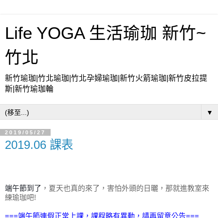
Life YOGA 生活瑜珈 新竹~
竹北
新竹瑜珈|竹北瑜珈|竹北孕婦瑜珈|新竹火箭瑜珈|新竹皮拉提
斯|新竹瑜珈輪
▼
2019/05/27
2019.06 課表
端午節到了
，夏天也真的來了
，害怕外頭的日曬
，那就進教室來
練瑜珈吧!
===端午節連假
正常上課，課程略有異動
，請再留意公告
===