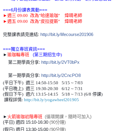
===6月份課表異動===
►週三 09:00 改為"哈達瑜珈" 煒晴老師
►
週五 09:00 改為"皮拉提斯" 煒晴老師
完整課表請見連結:
http://bit.ly/lifecourse201906
===獨立專班資訊===
►
瑜珈輪專班
(第三期招生中
)
第二期學員分享:
http://bit.ly/2VT0bPx
👫
第一期學員分享:
http://bit.ly/2CncPO8
👫
(平日下午)
週
三 14:50-15:5
0 5/15 ~ 7/03
(平日晚上)
週
三 19:30-20:3
0 6/12 ~ 7/31
(假日
下午
)
週六 13:15-14:15 5/18 ~ 7/13 (6/8 停課)
課程詳情:
http://bit.ly/yogawheel201905
►
火箭瑜珈初階
專班
(循環開課，隨時可加入)
(平日) 週四 15:10-16:30
(90分鐘)
(假日) 週日 13:30-15:00
(90分鐘)