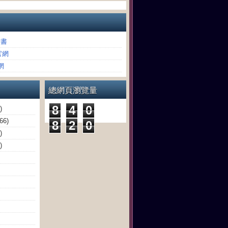
臉書
官網
網
總網頁瀏覽量
8
4
0
)
(66)
8
2
0
)
)