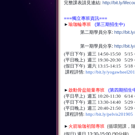
完整課表請見連結:
http://bit.ly/lif
===獨立專班資訊===
►
瑜珈輪專班
(第三期招生中
)
第二期學員分享:
http://bit.
👭
👬
👫
第一期學員分享:
http://bit
👭
👬
👫
(平日下午)
週
三 14:50-15:5
0 5/15 
(平日晚上)
週
三 19:30-20:3
0 5/29 
(假日
下午
)
週六 13:15-14:15 5/18 ~
課程詳情:
http://bit.ly/yogawheel20
►
啟動骨盆能量專
班
(第四期招生
(平日早上)
週五
10:20-11:3
0 6/14 
(平日下午)
週
三 13:30-14:4
0 5/29 
(平日晚上)
週
三 20:40-21:5
0 5/29 
課程詳情:
http://bit.ly/pelvis201905
►
火箭瑜珈初階
專班
(循環開課，
(假日) 週日 13:30-15:00
(90分鐘)