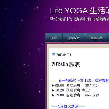
Life YOGA 
新竹瑜珈|竹北瑜珈|竹北孕婦瑜
首頁
課程介紹
師資陣容
2019/04/24
2019.05 課表
===五一勞動節
正常上課，課程異
►09:00 伸展瑜珈 煒晴老師
►10:20 孕婦瑜珈(專班)
►19:00 哈達瑜珈 Alex老師
===5月份大眾課===