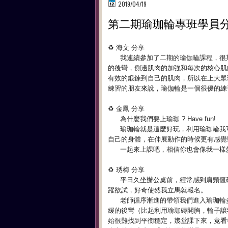
2019/04/19
第二期瑜珈輪專班學員
♻️ 海文 分享
我連續參加了二期的瑜伽輪課程
，
很
的後彎
，
側邊肌肉的加強和每次的核心肌
有效的鍛鍊到自己的肌肉
，
所以在上大眾
練習的朋友來說
，
瑜伽輪是一個很優的練
♻️ 金鳳 分享
為什麼我們要上瑜珈 ? Have fun!
瑜珈輪就是這麼好玩，
利用瑜珈輪我
自己的身體，在伸展動作的時候更有感覺
一起來上課吧，相信你也會像我一樣愛
♻️ 琇梅 分享
平日久坐辦公桌前，經常感到肩頸僵
躍欲試，
好奇使然我立馬就報名。
老師循序漸進的帶領我們進入瑜珈輪
緩的後彎（
比起利用瑜珈磚開胸，輪子讓
始很難找到平衡穩定，
幾堂課下來，竟看