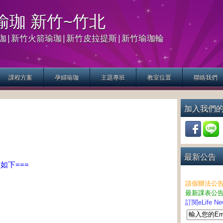
生活瑜珈 新竹~竹北
珈|新竹火箭瑜珈|新竹皮拉提斯|新竹瑜珈輪
課程方案
孕婦瑜珈
主題專班
教室位置
聯絡我們
加入我們
最新公告
動如下
===
請假辦法公
最新課表公
訂閱eLife 