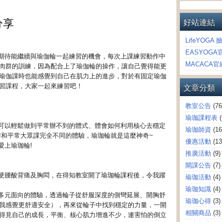
分享
好站連結
LifeYOGA 
EASYOGA
期待能繼續與瑜伽輪一起練習的機會
，
每次上課練習動作中
MACACA官
肉群的訓練
，
因為配合上了瑜伽輪的操作
，
讓自己覺得能更
瑜伽課時也能感覺到自己在肌力上的進步
，
對於有固定瑜伽
文章分類
習課程
，
大家一起來練習吧！
教室公告
(76
瑜珈課程表
可以輕鬆做到平常辦不到的體式、
體會如何利用核心去穩定
瑜珈師資
(16
!
和平常大眾課完全不同的體驗，瑜珈輪就是這麼神奇~
優惠活動
(13
上瑜珈輪!
推廣活動
(9)
開課公告
(7)
硬腰酸背痛及胸悶，
在得知教室開了瑜珈輪課程後，令我躍
瑜珈活動
(4)
瑜珈知識
(4)
多元面向的體驗，
透過輪子從舒服深度的側彎延展、開胸舒
瑜珈心得
(3)
我感覺更舒適安全），
再來從輪子中找到穩定的力量，一開
相關商品
(3)
得見自己的成長，平衡、核心肌力增進不少，
連害怕的倒立