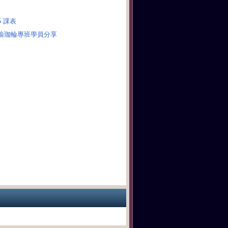
05 課表
瑜珈輪專班學員分享