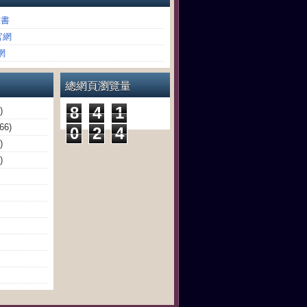
臉書
官網
網
總網頁瀏覽量
8
4
1
)
(66)
0
2
4
)
)