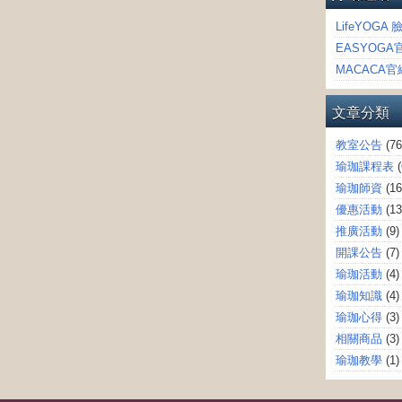
LifeYOGA 
EASYOGA
MACACA官
文章分類
教室公告
(76
瑜珈課程表
瑜珈師資
(16
優惠活動
(13
推廣活動
(9)
開課公告
(7)
瑜珈活動
(4)
瑜珈知識
(4)
瑜珈心得
(3)
相關商品
(3)
瑜珈教學
(1)