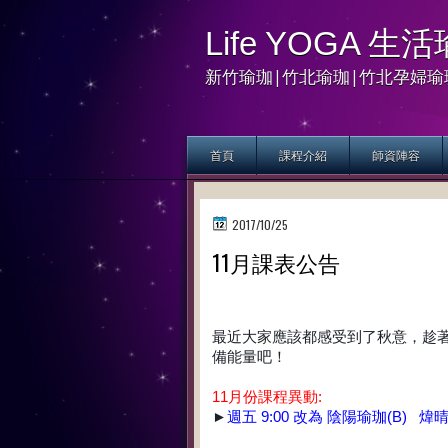
Life YOGA 
新竹瑜珈|竹北瑜珈|竹北孕婦瑜
首頁
課程介紹
師資陣容
2017/10/25
11月課表公告
最近大家應該都感受到了秋意，趁
備能量吧！
11月份課程異動:
►
週五 9:00 改為 陰陽瑜珈(B) 煒