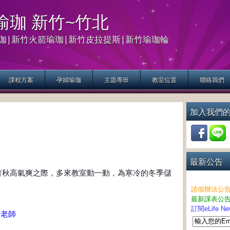
生活瑜珈 新竹~竹北
珈|新竹火箭瑜珈|新竹皮拉提斯|新竹瑜珈輪
課程方案
孕婦瑜珈
主題專班
教室位置
聯絡我們
加入我們
最新公告
著秋高氣爽之際，多來教室動一動，為寒冷的冬季儲
請假辦法公
最新課表公
訂閱eLife 
晴老師