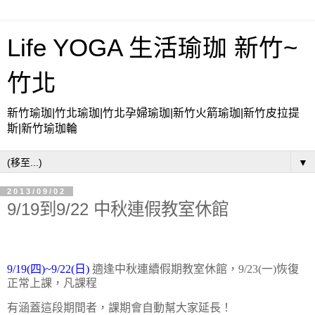
Life YOGA 生活瑜珈 新竹~
竹北
新竹瑜珈|竹北瑜珈|竹北孕婦瑜珈|新竹火箭瑜珈|新竹皮拉提
斯|新竹瑜珈輪
▼
2013/09/02
9/19到9/22 中秋連假教室休館
9/19(四)~9/22(日)
適逢中秋連續假期教室休館，
9/23(一)恢復
正常上課，凡課程
有涵蓋這段期間者，課期會自動幫大家延長！