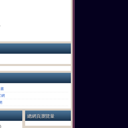
)
臉書
官網
網
總網頁瀏覽量
)