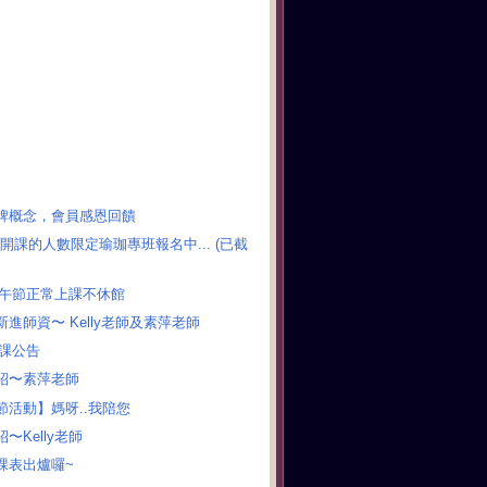
牌概念，會員感恩回饋
6開課的人數限定瑜珈專班報名中... (已截
 端午節正常上課不休館
進師資〜 Kelly老師及素萍老師
 代課公告
紹〜素萍老師
節活動】媽呀..我陪您
〜Kelly老師
課表出爐囉~