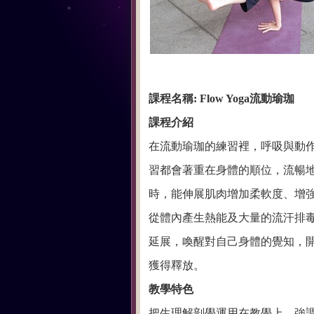
課程名稱: Flow Yoga流動瑜珈
課程介紹
在流動瑜珈的練習裡，呼吸與動
習都會著重在身體的順位，流暢
時，能伸展肌肉增加柔軟度、增
從體內產生熱能及大量的流汗排
延展，喚醒對自己身體的覺知，
獲得釋放。
教學特色
把生理解剖學運用在教學上，強