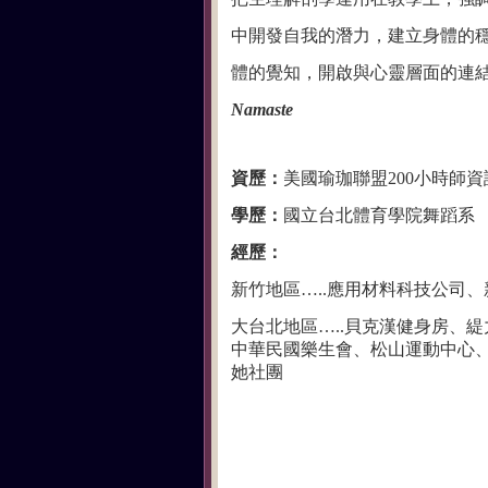
中開發自我的潛力，建立身體的
體的覺知，開啟與心靈層面的連
Namaste
資歷：
美國瑜珈聯盟200小時師資
學歷：
國立台北體育學院舞蹈系
經歷：
新竹地區…..應用材料科技公司
大台北地區…..貝克漢健身房、
中華民國樂生會、松山運動中心、悍
她社團