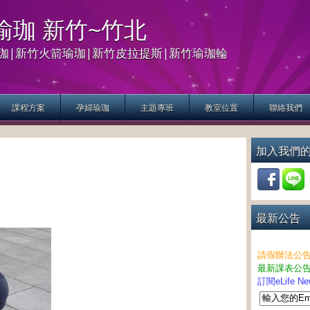
生活瑜珈 新竹~竹北
珈|新竹火箭瑜珈|新竹皮拉提斯|新竹瑜珈輪
課程方案
孕婦瑜珈
主題專班
教室位置
聯絡我們
加入我們
最新公告
請假辦法公
最新課表公
訂閱eLife 