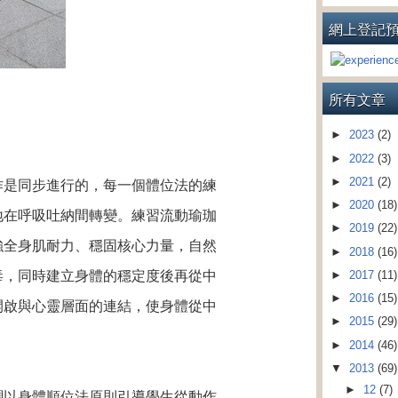
網上登記
所有文章
►
2023
(2)
►
2022
(3)
►
2021
(2)
作是同步進行的，每一個
體位法的練
►
2020
(18)
地在呼吸吐納間轉變。練習流動瑜珈
►
2019
(22)
強全身肌耐力、穩固核心力量，自然
►
2018
(16)
毒，同時建立身體的穩定
度後再從中
►
2017
(11)
►
2016
(15)
開啟與心靈層面的連結，
使身體從中
►
2015
(29)
►
2014
(46)
▼
2013
(69)
►
12
(7)
調以身體順位法原則引導學生從動作