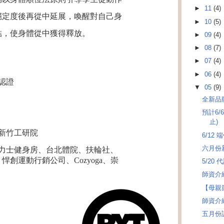
►
11
(4)
穩定度後再從中延展，喚醒對自己身
►
10
(5)
結，使身體從中獲得釋放。
►
09
(4)
►
08
(7)
►
07
(4)
►
06
(4)
認證
▼
05
(9)
全新品
預計6/
止)
、新竹工研院
6/12
六月份新
緹力士健身房、台北體院、扶輪社、
創運動行銷公司、Cozyoga、崇
5/20
師資介
【母親
師資介紹
五月份