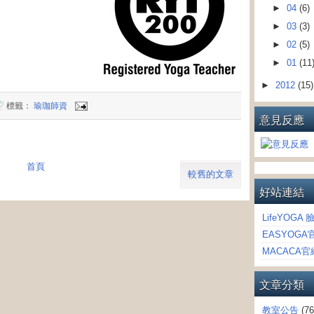
►
04
(6)
►
03
(3)
►
02
(5)
►
01
(11
►
2012
(15)
標籤：
瑜珈師資
意見反應
首頁
較舊的文章
好站連結
LifeYOGA 
EASYOGA
MACACA官
文章分類
教室公告
(76