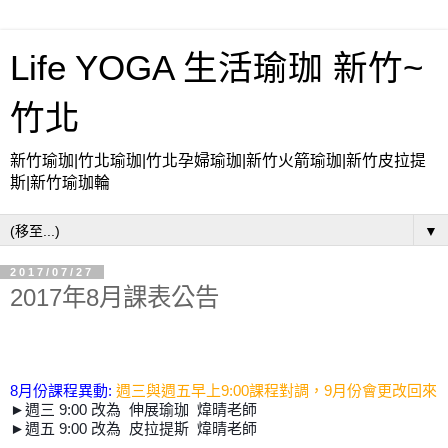
Life YOGA 生活瑜珈 新竹~
竹北
新竹瑜珈|竹北瑜珈|竹北孕婦瑜珈|新竹火箭瑜珈|新竹皮拉提
斯|新竹瑜珈輪
▼
2017/07/27
2017年8月課表公告
8月份課
程異動:
週三與週五早上9:00課程對調
，9月份會更改回來
►週三 9:00 改為 伸展瑜珈
煒晴
老師
►週五 9:00 改為
皮拉提斯
煒晴
老師