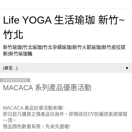
Life YOGA 生活瑜珈 新竹~
竹北
新竹瑜珈|竹北瑜珈|竹北孕婦瑜珈|新竹火箭瑜珈|新竹皮拉提
斯|新竹瑜珈輪
▼
2012/11/15
MACACA 系列產品優惠活動
MACACA 產品好康活動來囉!
，即贈送抗UV防曬透氣遮陽帽
即日起凡購買正價產品任兩件
一頂
，
贈品
顏色數量有限
，先來先選喔!